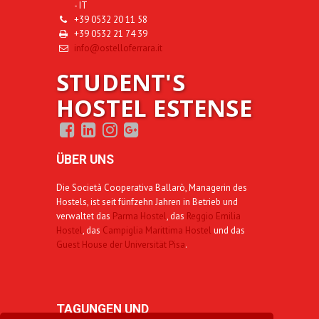
- IT
+39 0532 20 11 58
+39 0532 21 74 39
info@ostelloferrara.it
STUDENT'S
HOSTEL ESTENSE
ÜBER UNS
Die Società Cooperativa Ballarò, Managerin des
Hostels, ist seit fünfzehn Jahren in Betrieb und
verwaltet das
Parma Hostel
, das
Reggio Emilia
Hostel
, das
Campiglia Marittima Hostel
und das
Guest House der Universität Pisa
.
TAGUNGEN UND